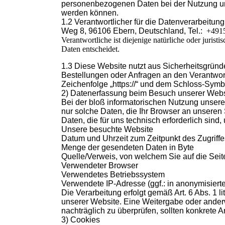
personenbezogenen Daten bei der Nutzung unse
werden können.
1.2 Verantwortlicher für die Datenverarbei
Weg 8, 96106 Ebern, Deutschland, Tel.:
+4915
Verantwortliche ist diejenige natürliche oder juri
Daten entscheidet.
1.3 Diese Website nutzt aus Sicherheitsgründ
Bestellungen oder Anfragen an den Verantwor
Zeichenfolge „https://“ und dem Schloss-Symbo
2) Datenerfassung beim Besuch unserer Webs
Bei der bloß informatorischen Nutzung unserer
nur solche Daten, die Ihr Browser an unseren 
Daten, die für uns technisch erforderlich sin
Unsere besuchte Website
Datum und Uhrzeit zum Zeitpunkt des Zugriffe
Menge der gesendeten Daten in Byte
Quelle/Verweis, von welchem Sie auf die Seit
Verwendeter Browser
Verwendetes Betriebssystem
Verwendete IP-Adresse (ggf.: in anonymisiert
Die Verarbeitung erfolgt gemäß Art. 6 Abs. 1 l
unserer Website. Eine Weitergabe oder anderwe
nachträglich zu überprüfen, sollten konkrete 
3) Cookies