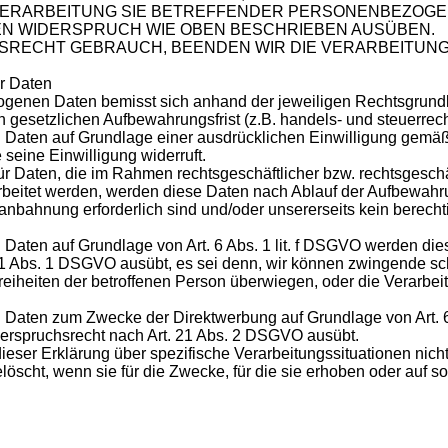
 VERARBEITUNG SIE BETREFFENDER PERSONENBEZOG
EN WIDERSPRUCH WIE OBEN BESCHRIEBEN AUSÜBEN.
SRECHT GEBRAUCH, BEENDEN WIR DIE VERARBEITUN
r Daten
genen Daten bemisst sich anhand der jeweiligen Rechtsgrund
n gesetzlichen Aufbewahrungsfrist (z.B. handels- und steuerrec
Daten auf Grundlage einer ausdrücklichen Einwilligung gemäß 
 seine Einwilligung widerruft.
ür Daten, die im Rahmen rechtsgeschäftlicher bzw. rechtsgeschä
arbeitet werden, werden diese Daten nach Ablauf der Aufbewahru
sanbahnung erforderlich sind und/oder unsererseits kein berech
aten auf Grundlage von Art. 6 Abs. 1 lit. f DSGVO werden dies
21 Abs. 1 DSGVO ausübt, es sei denn, wir können zwingende sc
reiheiten der betroffenen Person überwiegen, oder die Verarb
Daten zum Zwecke der Direktwerbung auf Grundlage von Art. 6
iderspruchsrecht nach Art. 21 Abs. 2 DSGVO ausübt.
ieser Erklärung über spezifische Verarbeitungssituationen nich
cht, wenn sie für die Zwecke, für die sie erhoben oder auf so