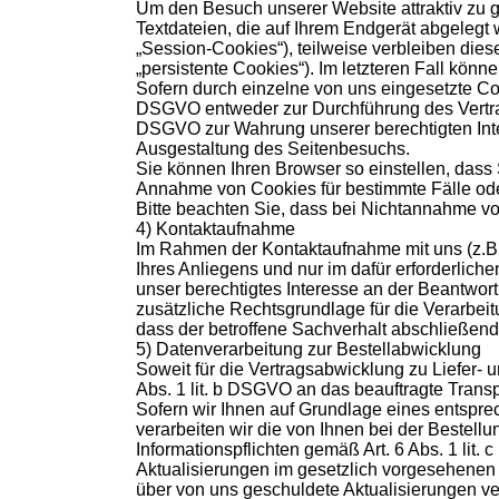
Um den Besuch unserer Website attraktiv zu g
Textdateien, die auf Ihrem Endgerät abgelegt
„Session-Cookies“), teilweise verbleiben die
„persistente Cookies“). Im letzteren Fall kö
Sofern durch einzelne von uns eingesetzte Coo
DSGVO entweder zur Durchführung des Vertrages
DSGVO zur Wahrung unserer berechtigten Inte
Ausgestaltung des Seitenbesuchs.
Sie können Ihren Browser so einstellen, dass
Annahme von Cookies für bestimmte Fälle ode
Bitte beachten Sie, dass bei Nichtannahme vo
4) Kontaktaufnahme
Im Rahmen der Kontaktaufnahme mit uns (z.B.
Ihres Anliegens und nur im dafür erforderlic
unser berechtigtes Interesse an der Beantwortu
zusätzliche Rechtsgrundlage für die Verarbei
dass der betroffene Sachverhalt abschließend
5) Datenverarbeitung zur Bestellabwicklung
Soweit für die Vertragsabwicklung zu Liefer
Abs. 1 lit. b DSGVO an das beauftragte Trans
Sofern wir Ihnen auf Grundlage eines entsprec
verarbeiten wir die von Ihnen bei der Bestell
Informationspflichten gemäß Art. 6 Abs. 1 li
Aktualisierungen im gesetzlich vorgesehenen 
über von uns geschuldete Aktualisierungen ver