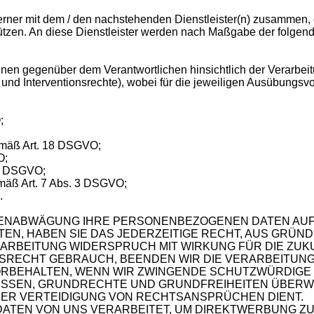
ferner mit dem / den nachstehenden Dienstleister(n) zusammen, 
ützen. An diese Dienstleister werden nach Maßgabe der folge
hnen gegenüber dem Verantwortlichen hinsichtlich der Verarbe
und Interventionsrechte), wobei für die jeweiligen Ausübungsv
;
emäß Art. 18 DSGVO;
O;
20 DSGVO;
emäß Art. 7 Abs. 3 DSGVO;
.
SSENABWÄGUNG IHRE PERSONENBEZOGENEN DATEN A
EN, HABEN SIE DAS JEDERZEITIGE RECHT, AUS GRÜND
RARBEITUNG WIDERSPRUCH MIT WIRKUNG FÜR DIE ZUK
SRECHT GEBRAUCH, BEENDEN WIR DIE VERARBEITUNG
ORBEHALTEN, WENN WIR ZWINGENDE SCHUTZWÜRDIGE
RESSEN, GRUNDRECHTE UND GRUNDFREIHEITEN ÜBERW
ER VERTEIDIGUNG VON RECHTSANSPRÜCHEN DIENT.
TEN VON UNS VERARBEITET, UM DIREKTWERBUNG ZU B