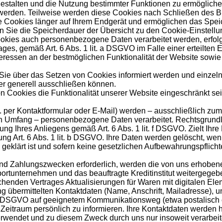
estalten und die Nutzung bestimmter Funktionen zu ermögliche
 werden. Teilweise werden diese Cookies nach Schließen des B
se Cookies länger auf Ihrem Endgerät und ermöglichen das Spei
nnen Sie die Speicherdauer der Übersicht zu den Cookie-Einste
kies auch personenbezogene Daten verarbeitet werden, erfolgt d
, gemäß Art. 6 Abs. 1 lit. a DSGVO im Falle einer erteilten Einw
ressen an der bestmöglichen Funktionalität der Website sowie 
 Sie über das Setzen von Cookies informiert werden und einze
r generell ausschließen können.
n Cookies die Funktionalität unserer Website eingeschränkt se
 per Kontaktformular oder E-Mail) werden – ausschließlich z
hen Umfang – personenbezogene Daten verarbeitet. Rechtsgrundla
ng Ihres Anliegens gemäß Art. 6 Abs. 1 lit. f DSGVO. Zielt Ihre 
tung Art. 6 Abs. 1 lit. b DSGVO. Ihre Daten werden gelöscht, w
 geklärt ist und sofern keine gesetzlichen Aufbewahrungspflich
- und Zahlungszwecken erforderlich, werden die von uns erhob
portunternehmen und das beauftragte Kreditinstitut weitergegeb
henden Vertrages Aktualisierungen für Waren mit digitalen Elem
ung übermittelten Kontaktdaten (Name, Anschrift, Mailadresse)
t. c DSGVO auf geeignetem Kommunikationsweg (etwa postalisch 
Zeitraum persönlich zu informieren. Ihre Kontaktdaten werden 
wendet und zu diesem Zweck durch uns nur insoweit verarbeitet,