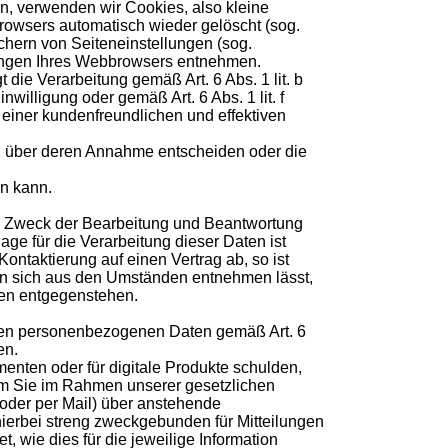
n, verwenden wir Cookies, also kleine
rowsers automatisch wieder gelöscht (sog.
chern von Seiteneinstellungen (sog.
llungen Ihres Webbrowsers entnehmen.
ie Verarbeitung gemäß Art. 6 Abs. 1 lit. b
illigung oder gemäß Art. 6 Abs. 1 lit. f
einer kundenfreundlichen und effektiven
ln über deren Annahme entscheiden oder die
in kann.
um Zweck der Bearbeitung und Beantwortung
ge für die Verarbeitung dieser Daten ist
Kontaktierung auf einen Vertrag ab, so ist
enn sich aus den Umständen entnehmen lässt,
ten entgegenstehen.
enen personenbezogenen Daten gemäß Art. 6
en.
enten oder für digitale Produkte schulden,
, um Sie im Rahmen unserer gesetzlichen
oder per Mail) über anstehende
hierbei streng zweckgebunden für Mitteilungen
 wie dies für die jeweilige Information