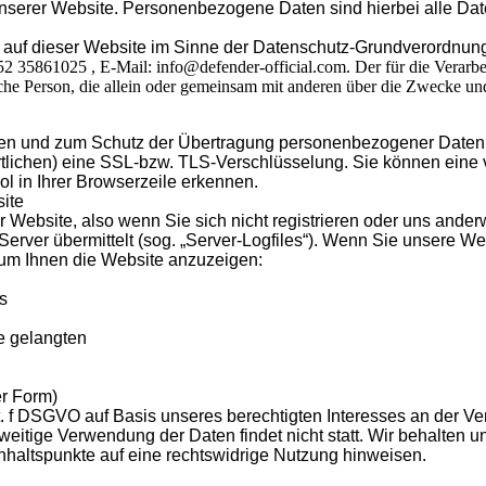
rer Website. Personenbezogene Daten sind hierbei alle Daten,
tung auf dieser Website im Sinne der Datenschutz-Grundveror
2 35861025 , E-Mail: info@defender-official.com. Der für die Verar
stische Person, die allein oder gemeinsam mit anderen über die Zwecke 
en und zum Schutz der Übertragung personenbezogener Daten un
tlichen) eine SSL-bzw. TLS-Verschlüsselung. Sie können eine 
l in Ihrer Browserzeile erkennen.
ite
 Website, also wenn Sie sich nicht registrieren oder uns anderw
Server übermittelt (sog. „Server-Logfiles“). Wenn Sie unsere We
d, um Ihnen die Website anzuzeigen:
s
e gelangten
er Form)
it. f DSGVO auf Basis unseres berechtigten Interesses an der Ver
itige Verwendung der Daten findet nicht statt. Wir behalten uns
Anhaltspunkte auf eine rechtswidrige Nutzung hinweisen.